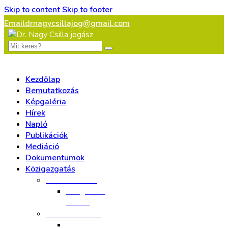
Skip to content
Skip to footer
Email
drnagycsillajog@gmail.com
Kezdőlap
Bemutatkozás
Képgaléria
Hírek
Napló
Publikációk
Mediáció
Dokumentumok
Közigazgatás
Állatvédelem
Ideiglenes
elvitel
Birtokvédelem
Végrehajtás