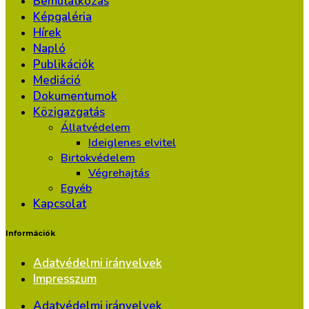
Bemutatkozás
Képgaléria
Hírek
Napló
Publikációk
Mediáció
Dokumentumok
Közigazgatás
Állatvédelem
Ideiglenes elvitel
Birtokvédelem
Végrehajtás
Egyéb
Kapcsolat
Információk
Adatvédelmi irányelvek
Impresszum
Adatvédelmi irányelvek