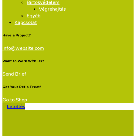
Birtokvédelem
Végrehajtás
Egyéb
Kapcsolat
Have a Project?
info@website.com
Want to Work With Us?
Send Brief
Get Your Pet a Treat!
Go to Shop
Letöltés