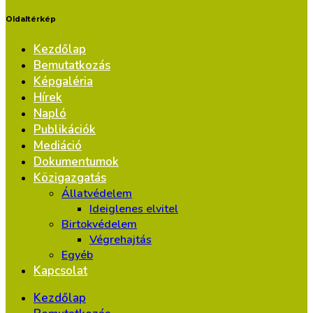
Oldaltérkép
Kezdőlap
Bemutatkozás
Képgaléria
Hírek
Napló
Publikációk
Mediáció
Dokumentumok
Közigazgatás
Állatvédelem
Ideiglenes elvitel
Birtokvédelem
Végrehajtás
Egyéb
Kapcsolat
Kezdőlap