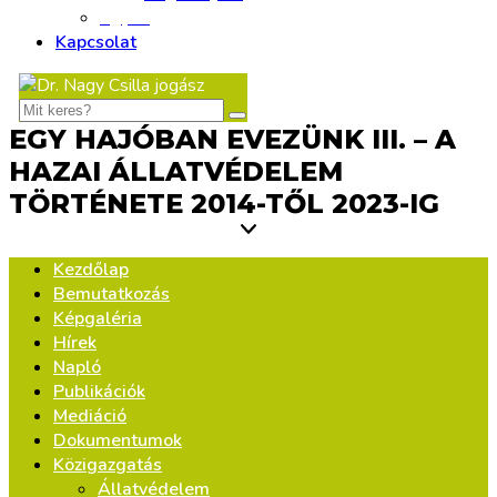
Egyéb
Kapcsolat
EGY HAJÓBAN EVEZÜNK III. – A
HAZAI ÁLLATVÉDELEM
TÖRTÉNETE 2014-TŐL 2023-IG
Kezdőlap
Bemutatkozás
Képgaléria
Hírek
Napló
Publikációk
Mediáció
Dokumentumok
Közigazgatás
Állatvédelem