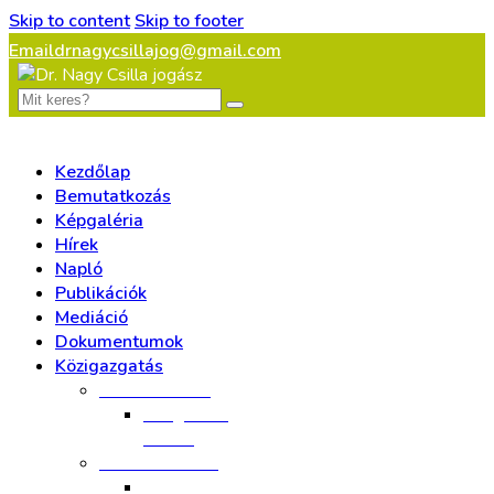
Skip to content
Skip to footer
Email
drnagycsillajog@gmail.com
Kezdőlap
Bemutatkozás
Képgaléria
Hírek
Napló
Publikációk
Mediáció
Dokumentumok
Közigazgatás
Állatvédelem
Ideiglenes
elvitel
Birtokvédelem
Végrehajtás