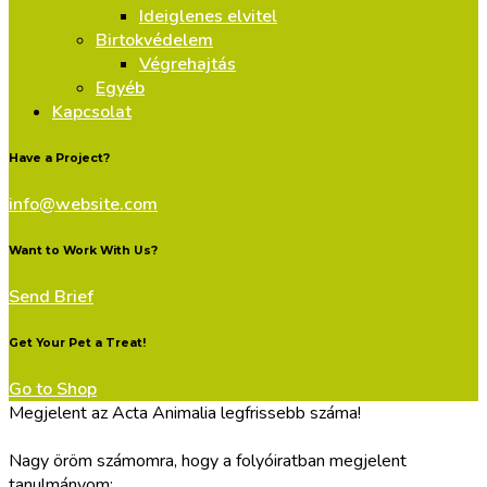
Ideiglenes elvitel
Birtokvédelem
Végrehajtás
Egyéb
Kapcsolat
Have a Project?
info@website.com
Want to Work With Us?
Send Brief
Get Your Pet a Treat!
Go to Shop
Megjelent az Acta Animalia legfrissebb száma!
Nagy öröm számomra, hogy a folyóiratban megjelent
tanulmányom: