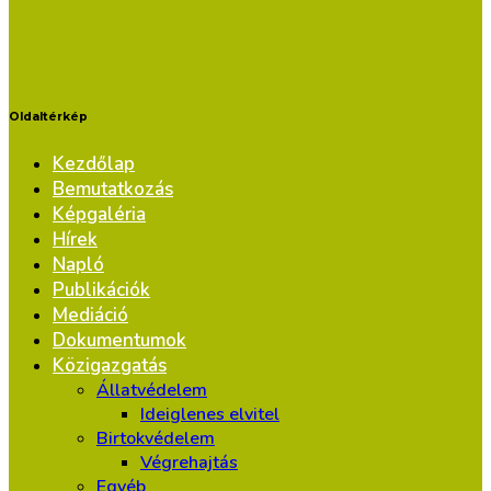
Oldaltérkép
Kezdőlap
Bemutatkozás
Képgaléria
Hírek
Napló
Publikációk
Mediáció
Dokumentumok
Közigazgatás
Állatvédelem
Ideiglenes elvitel
Birtokvédelem
Végrehajtás
Egyéb