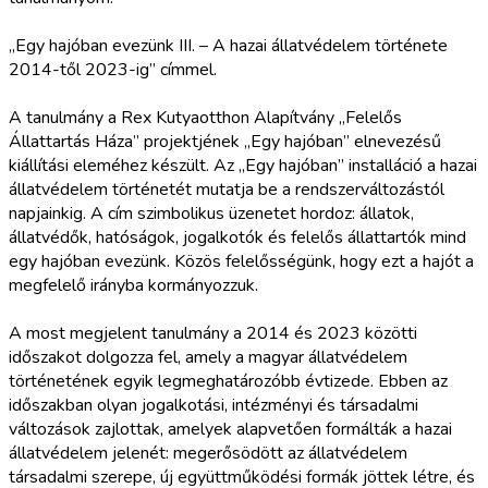
„Egy hajóban evezünk III. – A hazai állatvédelem története
2014-től 2023-ig” címmel.
A tanulmány a Rex Kutyaotthon Alapítvány „Felelős
Állattartás Háza” projektjének „Egy hajóban” elnevezésű
kiállítási eleméhez készült. Az „Egy hajóban” installáció a hazai
állatvédelem történetét mutatja be a rendszerváltozástól
napjainkig. A cím szimbolikus üzenetet hordoz: állatok,
állatvédők, hatóságok, jogalkotók és felelős állattartók mind
egy hajóban evezünk. Közös felelősségünk, hogy ezt a hajót a
megfelelő irányba kormányozzuk.
A most megjelent tanulmány a 2014 és 2023 közötti
időszakot dolgozza fel, amely a magyar állatvédelem
történetének egyik legmeghatározóbb évtizede. Ebben az
időszakban olyan jogalkotási, intézményi és társadalmi
változások zajlottak, amelyek alapvetően formálták a hazai
állatvédelem jelenét: megerősödött az állatvédelem
társadalmi szerepe, új együttműködési formák jöttek létre, és