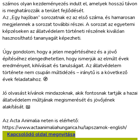
számos olyan kezdeményezés indult el, amelyek hosszú távon
is meghatározzák a terület fejlődését.
Az „Egy hajóban” sorozatnak ez az első száma, és hamarosan
megjelennek a sorozat további részei. A sorozat az egyetemi
képzéseken az állatvédelem történeti részének kiválóan
hasznosítható tananyagát képezheti.
Úgy gondolom, hogy a jelen megértéséhez és a jövő
építéséhez elengedhetetlen, hogy ismerjük az elmúlt évek
eredményeit, kihívásait és tanulságait. Az állatvédelem
története nem csupán múltidézés – iránytű is a következő
évek feladataihoz. 🧭
Jó olvasást kívánok mindazoknak, akik fontosnak tartják a hazai
állatvédelem múltjának megismerését és jövőjének
alakítását. 📖
Az Acta Animalia neten is elérhető:
https://www.actaanimaliahungarica.hu/lapszamok-english/
Kapcsolódó oldal megnyitása