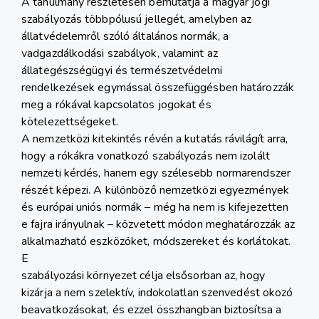
A tanulmány részletesen bemutatja a magyar jogi
szabályozás többpólusú jellegét, amelyben az
állatvédelemről szóló általános normák, a
vadgazdálkodási szabályok, valamint az
állategészségügyi és természetvédelmi
rendelkezések egymással összefüggésben határozzák
meg a rókával kapcsolatos jogokat és
kötelezettségeket.
A nemzetközi kitekintés révén a kutatás rávilágít arra,
hogy a rókákra vonatkozó szabályozás nem izolált
nemzeti kérdés, hanem egy szélesebb normarendszer
részét képezi. A különböző nemzetközi egyezmények
és európai uniós normák – még ha nem is kifejezetten
e fajra irányulnak – közvetett módon meghatározzák az
alkalmazható eszközöket, módszereket és korlátokat.
E
szabályozási környezet célja elsősorban az, hogy
kizárja a nem szelektív, indokolatlan szenvedést okozó
beavatkozásokat, és ezzel összhangban biztosítsa a