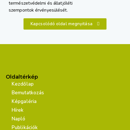
természetvédelmi és állatjóléti
szempontok érvényesülését.
Kapcsolódó oldal megnyitása
Oldaltérkép
Kezdőlap
Bemutatkozás
Képgaléria
Hírek
Napló
Publikációk