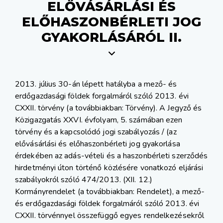
ELŐVÁSÁRLÁSI ÉS
ELŐHASZONBÉRLETI JOG
GYAKORLÁSÁRÓL II.
2013. július 30-án lépett hatályba a mező- és
erdőgazdasági földek forgalmáról szóló 2013. évi
CXXII. törvény (a továbbiakban: Törvény). A Jegyző és
Közigazgatás XXVI. évfolyam, 5. számában ezen
törvény és a kapcsolódó jogi szabályozás / (az
elővásárlási és előhaszonbérleti jog gyakorlása
érdekében az adás-vételi és a haszonbérleti szerződés
hirdetményi úton történő közlésére vonatkozó eljárási
szabályokról szóló 474/2013. (XII. 12.)
Kormányrendelet (a továbbiakban: Rendelet), a mező-
és erdőgazdasági földek forgalmáról szóló 2013. évi
CXXII. törvénnyel összefüggő egyes rendelkezésekről