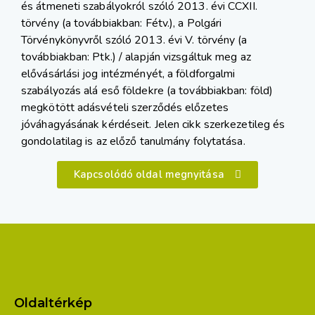
és átmeneti szabályokról szóló 2013. évi CCXII.
törvény (a továbbiakban: Fétv.), a Polgári
Törvénykönyvről szóló 2013. évi V. törvény (a
továbbiakban: Ptk.) / alapján vizsgáltuk meg az
elővásárlási jog intézményét, a földforgalmi
szabályozás alá eső földekre (a továbbiakban: föld)
megkötött adásvételi szerződés előzetes
jóváhagyásának kérdéseit. Jelen cikk szerkezetileg és
gondolatilag is az előző tanulmány folytatása.
Kapcsolódó oldal megnyitása
Oldaltérkép