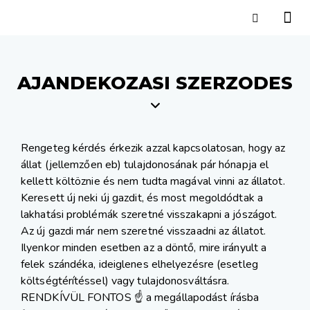
AJANDEKOZASI SZERZODES
Rengeteg kérdés érkezik azzal kapcsolatosan, hogy az
állat (jellemzően eb) tulajdonosának pár hónapja el
kellett költöznie és nem tudta magával vinni az állatot.
Keresett új neki új gazdit, és most megoldódtak a
lakhatási problémák szeretné visszakapni a jószágot.
Az új gazdi már nem szeretné visszaadni az állatot.
Ilyenkor minden esetben az a döntő, mire irányult a
felek szándéka, ideiglenes elhelyezésre (esetleg
költségtérítéssel) vagy tulajdonosváltásra.
RENDKÍVÜL FONTOS ☝ a megállapodást írásba